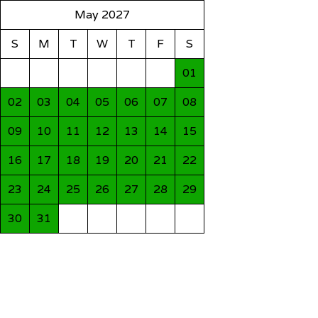
May 2027
S
M
T
W
T
F
S
01
02
03
04
05
06
07
08
09
10
11
12
13
14
15
16
17
18
19
20
21
22
23
24
25
26
27
28
29
30
31